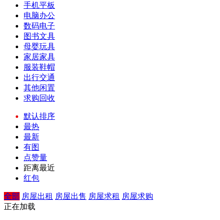
手机平板
电脑办公
数码电子
图书文具
母婴玩具
家居家具
服装鞋帽
出行交通
其他闲置
求购回收
默认排序
最热
最新
有图
点赞量
距离最近
红包
全部
房屋出租
房屋出售
房屋求租
房屋求购
正在加载