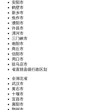
安阳市
鹤壁市
新乡市
焦作市
濮阳市
许昌市
漯河市
三门峡市
南阳市
商丘市
信阳市
周口市
驻马店市
省直辖县级行政区划
全湖北省
武汉市
黄石市
十堰市
宜昌市
襄阳市
鄂州市