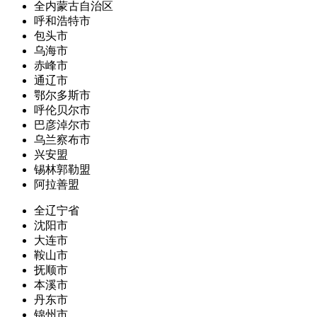
全内蒙古自治区
呼和浩特市
包头市
乌海市
赤峰市
通辽市
鄂尔多斯市
呼伦贝尔市
巴彦淖尔市
乌兰察布市
兴安盟
锡林郭勒盟
阿拉善盟
全辽宁省
沈阳市
大连市
鞍山市
抚顺市
本溪市
丹东市
锦州市