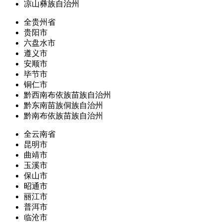
凉山彝族自治州
全贵州省
贵阳市
六盘水市
遵义市
安顺市
毕节市
铜仁市
黔西南布依族苗族自治州
黔东南苗族侗族自治州
黔南布依族苗族自治州
全云南省
昆明市
曲靖市
玉溪市
保山市
昭通市
丽江市
普洱市
临沧市