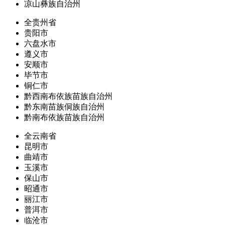
凉山彝族自治州
全贵州省
贵阳市
六盘水市
遵义市
安顺市
毕节市
铜仁市
黔西南布依族苗族自治州
黔东南苗族侗族自治州
黔南布依族苗族自治州
全云南省
昆明市
曲靖市
玉溪市
保山市
昭通市
丽江市
普洱市
临沧市