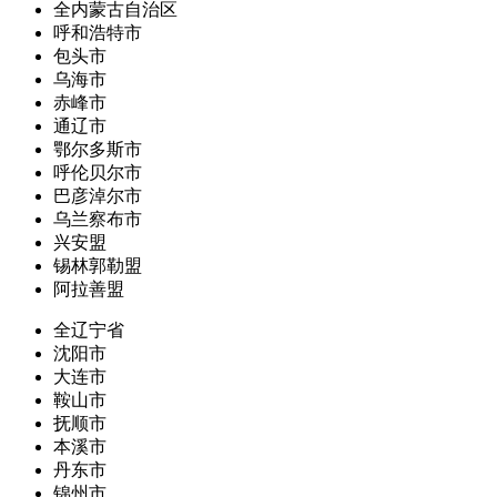
全内蒙古自治区
呼和浩特市
包头市
乌海市
赤峰市
通辽市
鄂尔多斯市
呼伦贝尔市
巴彦淖尔市
乌兰察布市
兴安盟
锡林郭勒盟
阿拉善盟
全辽宁省
沈阳市
大连市
鞍山市
抚顺市
本溪市
丹东市
锦州市