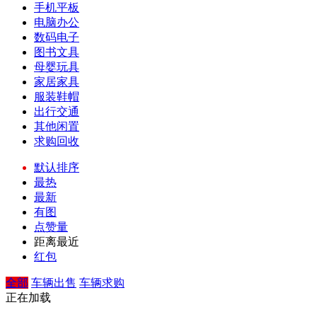
手机平板
电脑办公
数码电子
图书文具
母婴玩具
家居家具
服装鞋帽
出行交通
其他闲置
求购回收
默认排序
最热
最新
有图
点赞量
距离最近
红包
全部
车辆出售
车辆求购
正在加载