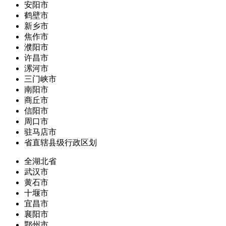
安阳市
鹤壁市
新乡市
焦作市
濮阳市
许昌市
漯河市
三门峡市
南阳市
商丘市
信阳市
周口市
驻马店市
省直辖县级行政区划
全湖北省
武汉市
黄石市
十堰市
宜昌市
襄阳市
鄂州市