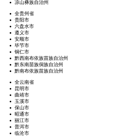
凉山彝族自治州
全贵州省
贵阳市
六盘水市
遵义市
安顺市
毕节市
铜仁市
黔西南布依族苗族自治州
黔东南苗族侗族自治州
黔南布依族苗族自治州
全云南省
昆明市
曲靖市
玉溪市
保山市
昭通市
丽江市
普洱市
临沧市