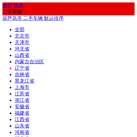
返回
搜索
二手车辆
葫芦岛市
二手车辆
默认排序
全部
北京市
天津市
河北省
山西省
内蒙古自治区
辽宁省
吉林省
黑龙江省
上海市
江苏省
浙江省
安徽省
福建省
江西省
山东省
河南省