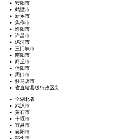
安阳市
鹤壁市
新乡市
焦作市
濮阳市
许昌市
漯河市
三门峡市
南阳市
商丘市
信阳市
周口市
驻马店市
省直辖县级行政区划
全湖北省
武汉市
黄石市
十堰市
宜昌市
襄阳市
鄂州市