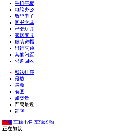
手机平板
电脑办公
数码电子
图书文具
母婴玩具
家居家具
服装鞋帽
出行交通
其他闲置
求购回收
默认排序
最热
最新
有图
点赞量
距离最近
红包
全部
车辆出售
车辆求购
正在加载