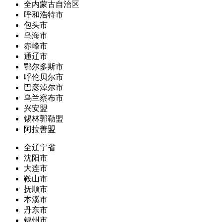
全内蒙古自治区
呼和浩特市
包头市
乌海市
赤峰市
通辽市
鄂尔多斯市
呼伦贝尔市
巴彦淖尔市
乌兰察布市
兴安盟
锡林郭勒盟
阿拉善盟
全辽宁省
沈阳市
大连市
鞍山市
抚顺市
本溪市
丹东市
锦州市