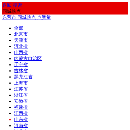
返回
搜索
同城热点
东营市
同城热点
点赞量
全部
北京市
天津市
河北省
山西省
内蒙古自治区
辽宁省
吉林省
黑龙江省
上海市
江苏省
浙江省
安徽省
福建省
江西省
山东省
河南省