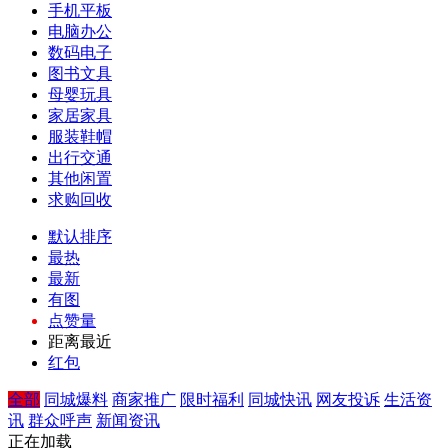
手机平板
电脑办公
数码电子
图书文具
母婴玩具
家居家具
服装鞋帽
出行交通
其他闲置
求购回收
默认排序
最热
最新
有图
点赞量
距离最近
红包
全部
同城爆料
商家推广
限时福利
同城快讯
网友投诉
生活资
讯
群众呼声
新闻资讯
正在加载