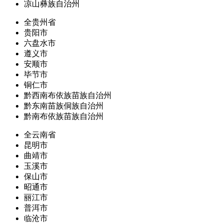
凉山彝族自治州
全贵州省
贵阳市
六盘水市
遵义市
安顺市
毕节市
铜仁市
黔西南布依族苗族自治州
黔东南苗族侗族自治州
黔南布依族苗族自治州
全云南省
昆明市
曲靖市
玉溪市
保山市
昭通市
丽江市
普洱市
临沧市