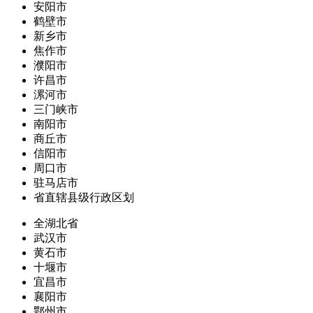
安阳市
鹤壁市
新乡市
焦作市
濮阳市
许昌市
漯河市
三门峡市
南阳市
商丘市
信阳市
周口市
驻马店市
省直辖县级行政区划
全湖北省
武汉市
黄石市
十堰市
宜昌市
襄阳市
鄂州市