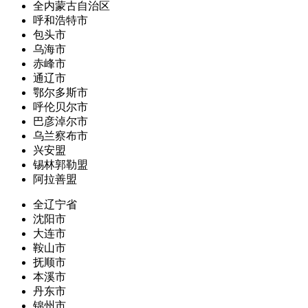
全内蒙古自治区
呼和浩特市
包头市
乌海市
赤峰市
通辽市
鄂尔多斯市
呼伦贝尔市
巴彦淖尔市
乌兰察布市
兴安盟
锡林郭勒盟
阿拉善盟
全辽宁省
沈阳市
大连市
鞍山市
抚顺市
本溪市
丹东市
锦州市