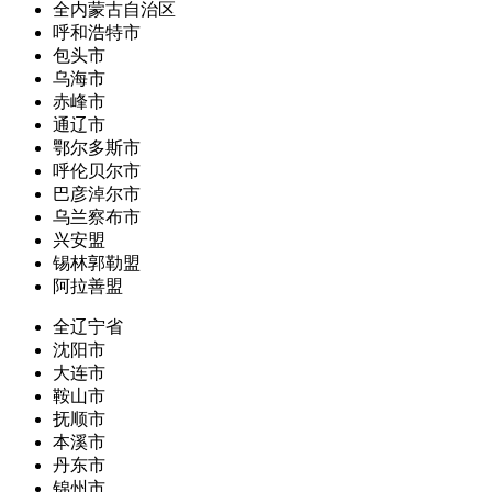
全内蒙古自治区
呼和浩特市
包头市
乌海市
赤峰市
通辽市
鄂尔多斯市
呼伦贝尔市
巴彦淖尔市
乌兰察布市
兴安盟
锡林郭勒盟
阿拉善盟
全辽宁省
沈阳市
大连市
鞍山市
抚顺市
本溪市
丹东市
锦州市