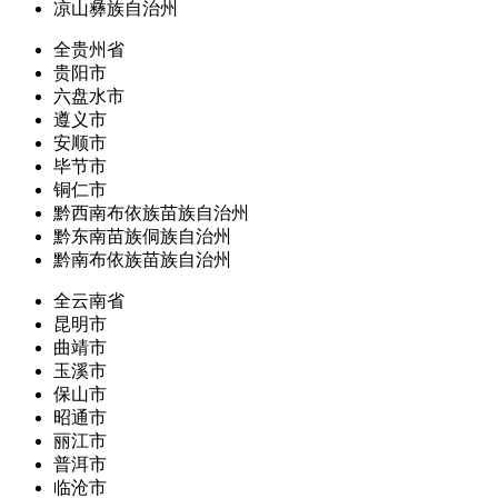
凉山彝族自治州
全贵州省
贵阳市
六盘水市
遵义市
安顺市
毕节市
铜仁市
黔西南布依族苗族自治州
黔东南苗族侗族自治州
黔南布依族苗族自治州
全云南省
昆明市
曲靖市
玉溪市
保山市
昭通市
丽江市
普洱市
临沧市