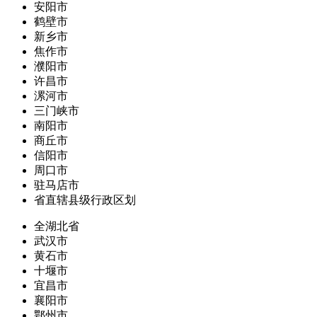
安阳市
鹤壁市
新乡市
焦作市
濮阳市
许昌市
漯河市
三门峡市
南阳市
商丘市
信阳市
周口市
驻马店市
省直辖县级行政区划
全湖北省
武汉市
黄石市
十堰市
宜昌市
襄阳市
鄂州市