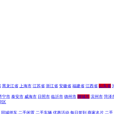
省
黑龙江省
上海市
江苏省
浙江省
安徽省
福建省
江西省
山东省
济宁市
泰安市
威海市
日照市
临沂市
德州市
聊城市
滨州市
菏泽
府区
同城拼车
二手闲置
二手车辆
优惠活动
每日签到
商家名片
二手