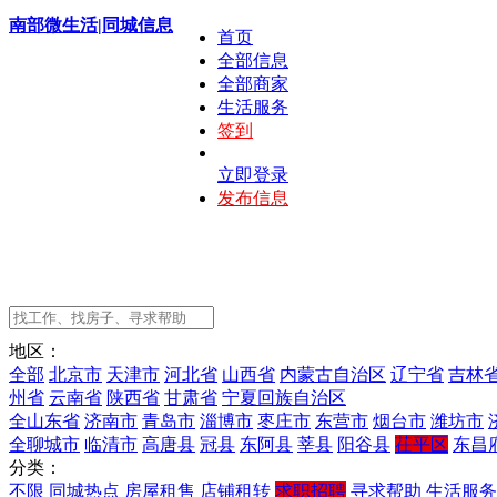
南部微生活|同城信息
首页
全部信息
全部商家
生活服务
签到
立即登录
发布信息
地区：
全部
北京市
天津市
河北省
山西省
内蒙古自治区
辽宁省
吉林
州省
云南省
陕西省
甘肃省
宁夏回族自治区
全山东省
济南市
青岛市
淄博市
枣庄市
东营市
烟台市
潍坊市
全聊城市
临清市
高唐县
冠县
东阿县
莘县
阳谷县
茌平区
东昌
分类：
不限
同城热点
房屋租售
店铺租转
求职招聘
寻求帮助
生活服务