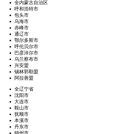
全内蒙古自治区
呼和浩特市
包头市
乌海市
赤峰市
通辽市
鄂尔多斯市
呼伦贝尔市
巴彦淖尔市
乌兰察布市
兴安盟
锡林郭勒盟
阿拉善盟
全辽宁省
沈阳市
大连市
鞍山市
抚顺市
本溪市
丹东市
锦州市