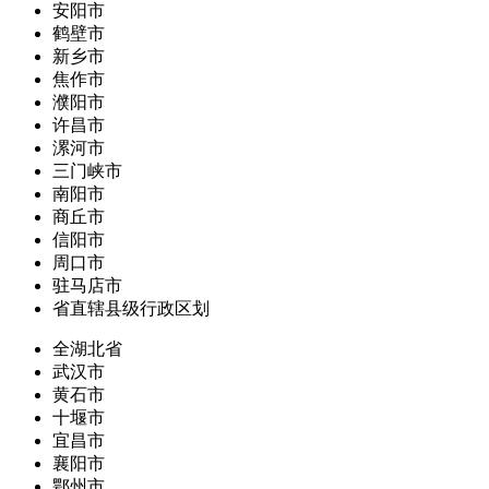
安阳市
鹤壁市
新乡市
焦作市
濮阳市
许昌市
漯河市
三门峡市
南阳市
商丘市
信阳市
周口市
驻马店市
省直辖县级行政区划
全湖北省
武汉市
黄石市
十堰市
宜昌市
襄阳市
鄂州市