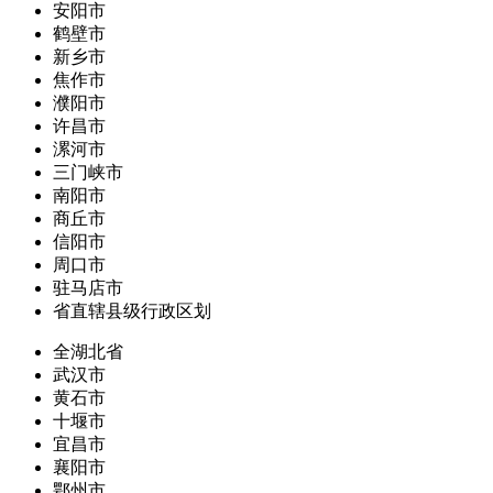
安阳市
鹤壁市
新乡市
焦作市
濮阳市
许昌市
漯河市
三门峡市
南阳市
商丘市
信阳市
周口市
驻马店市
省直辖县级行政区划
全湖北省
武汉市
黄石市
十堰市
宜昌市
襄阳市
鄂州市