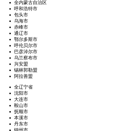
全内蒙古自治区
呼和浩特市
包头市
乌海市
赤峰市
通辽市
鄂尔多斯市
呼伦贝尔市
巴彦淖尔市
乌兰察布市
兴安盟
锡林郭勒盟
阿拉善盟
全辽宁省
沈阳市
大连市
鞍山市
抚顺市
本溪市
丹东市
锦州市