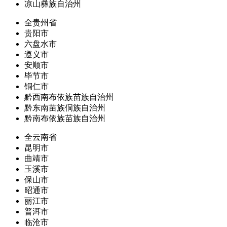
凉山彝族自治州
全贵州省
贵阳市
六盘水市
遵义市
安顺市
毕节市
铜仁市
黔西南布依族苗族自治州
黔东南苗族侗族自治州
黔南布依族苗族自治州
全云南省
昆明市
曲靖市
玉溪市
保山市
昭通市
丽江市
普洱市
临沧市