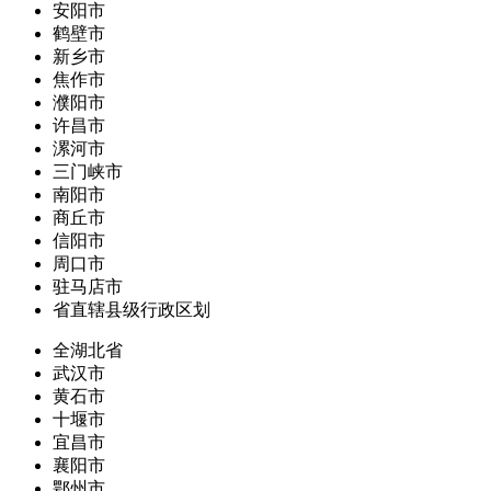
安阳市
鹤壁市
新乡市
焦作市
濮阳市
许昌市
漯河市
三门峡市
南阳市
商丘市
信阳市
周口市
驻马店市
省直辖县级行政区划
全湖北省
武汉市
黄石市
十堰市
宜昌市
襄阳市
鄂州市