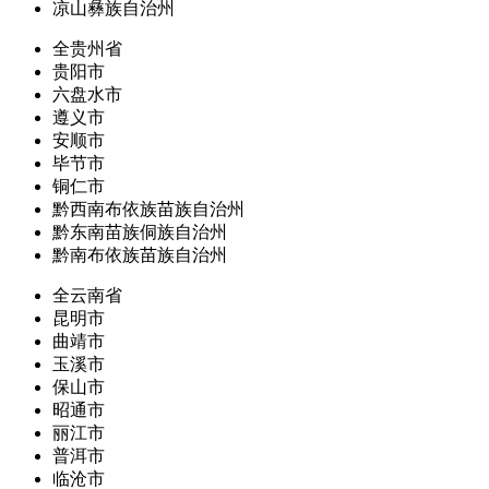
凉山彝族自治州
全贵州省
贵阳市
六盘水市
遵义市
安顺市
毕节市
铜仁市
黔西南布依族苗族自治州
黔东南苗族侗族自治州
黔南布依族苗族自治州
全云南省
昆明市
曲靖市
玉溪市
保山市
昭通市
丽江市
普洱市
临沧市