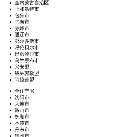
全内蒙古自治区
呼和浩特市
包头市
乌海市
赤峰市
通辽市
鄂尔多斯市
呼伦贝尔市
巴彦淖尔市
乌兰察布市
兴安盟
锡林郭勒盟
阿拉善盟
全辽宁省
沈阳市
大连市
鞍山市
抚顺市
本溪市
丹东市
锦州市