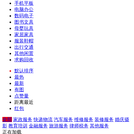
手机平板
电脑办公
数码电子
图书文具
母婴玩具
家居家具
服装鞋帽
出行交通
其他闲置
求购回收
默认排序
最热
最新
有图
点赞量
距离最近
红包
全部
家政服务
快递物流
汽车服务
维修服务
装修服务
婚庆摄
影
教育培训
金融服务
旅游服务
律师税务
其他服务
正在加载